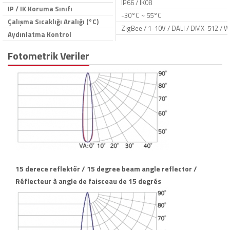
IP66 / IK08
IP / IK Koruma Sınıfı
-30°C ~ 55°C
Çalışma Sıcaklığı Aralığı (°C)
ZigBee / 1-10V / DALI / DMX-512 / W
Aydınlatma Kontrol
Fotometrik Veriler
15 derece reflektör / 15 degree beam angle reflector /
Réflecteur à angle de faisceau de 15 degrés