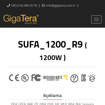
|
|
+90 (216) 999 35 78
info@gigatera.com.tr
SUFA_1200_R9
(
1200W )
Açıklama
FIFA, UEFA, IAAF, ITF, FIBA, FIVB, IHF, MLB, NBA, NHL Seviyesi