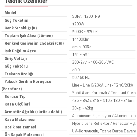
Teknik Özellikler
Model
SUFA_1200_R9
Güç Tüketimi
1200W
Renk Sıcaklığı (K)
5000K ~ 5700K
Toplam Işık Akısı (Lümen)
144000lm
Renksel Geriverim Endeksi (CRI)
≥min. 90Ra
Işık Dağılım Açısı
15° ~ 45°
Giriş Voltajı
200-277 ~ 100-305 VAC
Güç Faktörü
≥0.9
Frekans Aralığı
50 / 60 Hz
Yüksek Gerilim Koruyucu
Line - Line 6/20kV, Line-FG 10/20kV
(Parafudr)
Sabit Akım Korumalı / Constant Curre
Sürücü Tipi
436 ~ 842 x 318 ~ 510 x 180 ~ 316mm
Kasa Ölçüleri
28kg ~ 42kg
Armatür Ağırlık (sürücü dahil)
Aluminyum Enjeksiyon / Aluminum Inje
Kasa Malzemesi
Hybrid Lens Reflektör / Reflector Hybr
Optik Malzemesi
UV-Koruyuculu, Toz ve Darbe Dayanıkl
Ön Kapak Malzemesi