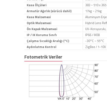
Kasa Ölçüleri
383 ~ 510 x 365
Armatür Ağırlık (sürücü dahil)
17kg ~ 21kg
Kasa Malzemesi
Aluminyum Enjek
Optik Malzemesi
Hybrid Lens Refl
Ön Kapak Malzemesi
UV-Koruyuculu, 
IP / IK Koruma Sınıfı
IP66 / IK08
Çalışma Sıcaklığı Aralığı (°C)
-30°C ~ 55°C
Aydınlatma Kontrol
ZigBee / 1-10V 
Fotometrik Veriler