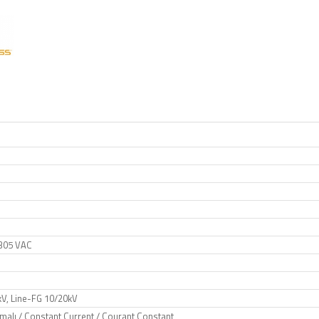
305 VAC
0kV, Line-FG 10/20kV
malı / Constant Current / Courant Constant