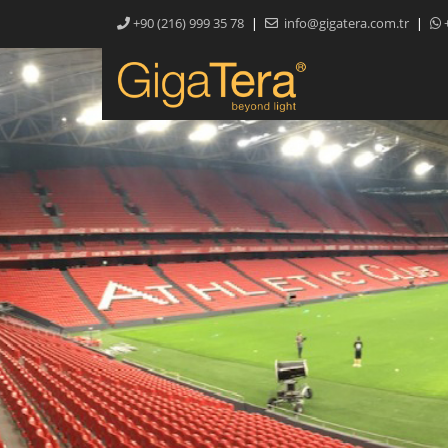
|
|
+90 (216) 999 35 78
info@gigatera.com.tr
+