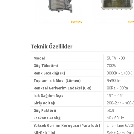
Teknik Özellikler
Model
SUFA_700
Güç Tüketimi
700W
Renk Sıcaklığı (K)
3000K ~ 5700K
Toplam Işık Akısı (Lümen)
94500lm
Renksel Geriverim Endeksi (CRI)
80Ra ~ 90Ra
Işık Dağılım Açısı
15° ~ 45°
Giriş Voltajı
200-277 ~ 100-
Güç Faktörü
≥0.9
Frekans Aralığı
50 / 60 Hz
Yüksek Gerilim Koruyucu (Parafudr)
Line - Line 6/2
Sürücü Tipi
Sabit Akım Koru