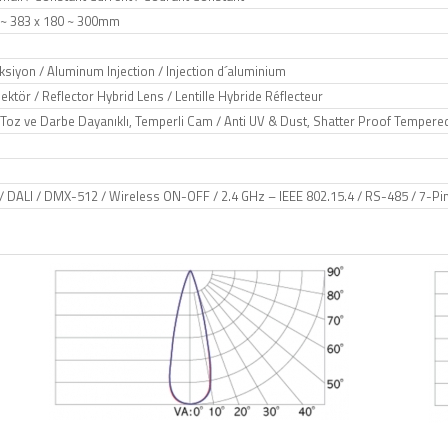
 ~ 383 x 180 ~ 300mm
siyon / Aluminum Injection / Injection d´aluminium
ektör / Reflector Hybrid Lens / Lentille Hybride Réflecteur
Toz ve Darbe Dayanıklı, Temperli Cam / Anti UV & Dust, Shatter Proof Tempered
/ DALI / DMX-512 / Wireless ON-OFF / 2.4 GHz – IEEE 802.15.4 / RS-485 / 7-P