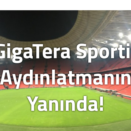
GigaTera Sporti
Aydınlatmanı
Yanında!