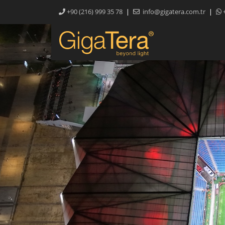
|
|
+90 (216) 999 35 78
info@gigatera.com.tr
+