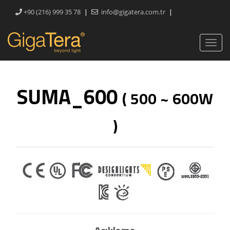
|
|
+90 (216) 999 35 78
info@gigatera.com.tr
SUMA_600
( 500 ~ 600W
)