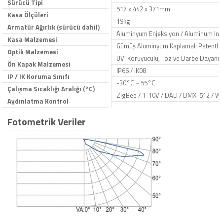
Sürücü Tipi
517 x 442 x 371mm
Kasa Ölçüleri
19kg
Armatür Ağırlık (sürücü dahil)
Aluminyum Enjeksiyon / Aluminum Inje
Kasa Malzemesi
Gümüş Aluminyum Kaplamalı Patentli R
Optik Malzemesi
UV-Koruyuculu, Toz ve Darbe Dayanıkl
Ön Kapak Malzemesi
IP66 / IK08
IP / IK Koruma Sınıfı
-30°C ~ 55°C
Çalışma Sıcaklığı Aralığı (°C)
ZigBee / 1-10V / DALI / DMX-512 / W
Aydınlatma Kontrol
Fotometrik Veriler