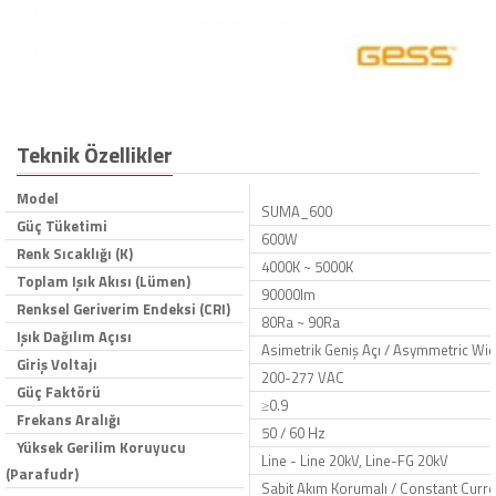
Teknik Özellikler
Model
SUMA_600
Güç Tüketimi
600W
Renk Sıcaklığı (K)
4000K ~ 5000K
Toplam Işık Akısı (Lümen)
90000lm
Renksel Geriverim Endeksi (CRI)
80Ra ~ 90Ra
Işık Dağılım Açısı
Asimetrik Geniş Açı / Asymmetric Wid
Giriş Voltajı
200-277 VAC
Güç Faktörü
≥0.9
Frekans Aralığı
50 / 60 Hz
Yüksek Gerilim Koruyucu
Line - Line 20kV, Line-FG 20kV
(Parafudr)
Sabit Akım Korumalı / Constant Curre