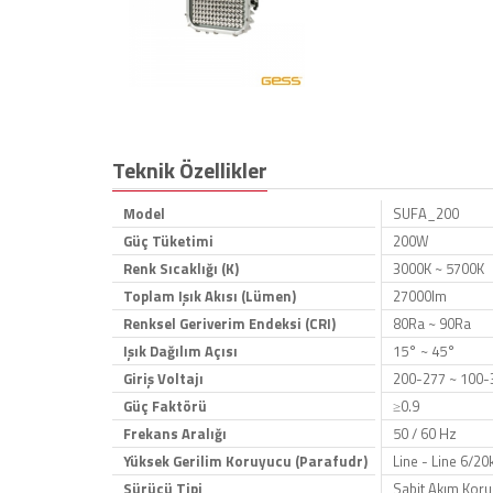
Teknik Özellikler
Model
SUFA_200
Güç Tüketimi
200W
Renk Sıcaklığı (K)
3000K ~ 5700K
Toplam Işık Akısı (Lümen)
27000lm
Renksel Geriverim Endeksi (CRI)
80Ra ~ 90Ra
Işık Dağılım Açısı
15° ~ 45°
Giriş Voltajı
200-277 ~ 100-
Güç Faktörü
≥0.9
Frekans Aralığı
50 / 60 Hz
Yüksek Gerilim Koruyucu (Parafudr)
Line - Line 6/2
Sürücü Tipi
Sabit Akım Koru