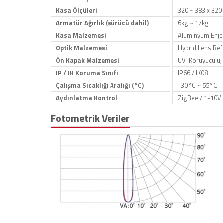
Kasa Ölçüleri
320 ~ 383 x 320
Armatür Ağırlık (sürücü dahil)
6kg ~ 17kg
Kasa Malzemesi
Aluminyum Enjek
Optik Malzemesi
Hybrid Lens Refl
Ön Kapak Malzemesi
UV-Koruyuculu, 
IP / IK Koruma Sınıfı
IP66 / IK08
Çalışma Sıcaklığı Aralığı (°C)
-30°C ~ 55°C
Aydınlatma Kontrol
ZigBee / 1-10V 
Fotometrik Veriler