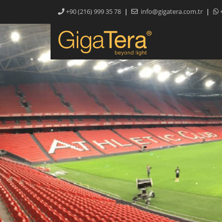
|
|
+90 (216) 999 35 78
info@gigatera.com.tr
+