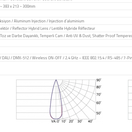
 ~ 383 x 213 ~ 300mm
siyon / Aluminum Injection / Injection d´aluminium
ektör / Reflector Hybrid Lens / Lentille Hybride Réflecteur
Toz ve Darbe Dayanıklı, Temperli Cam / Anti UV & Dust, Shatter Proof Tempered
/ DALI / DMX-512 / Wireless ON-OFF / 2.4 GHz – IEEE 802.15.4 / RS-485 / 7-P