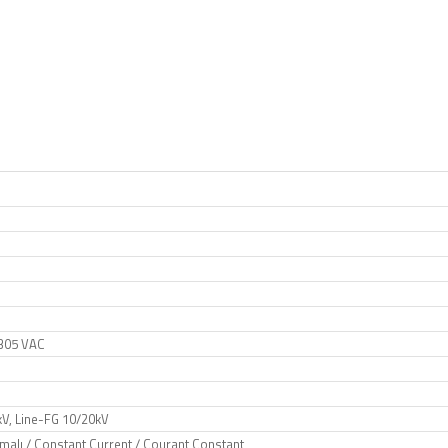
305 VAC
0kV, Line-FG 10/20kV
malı / Constant Current / Courant Constant