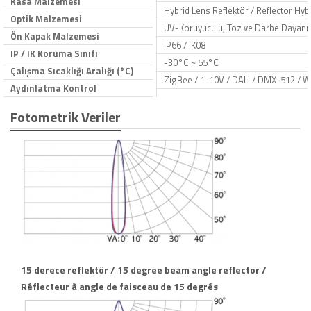
Kasa Malzemesi
Hybrid Lens Reflektör / Reflector Hybr
Optik Malzemesi
UV-Koruyuculu, Toz ve Darbe Dayanıkl
Ön Kapak Malzemesi
IP66 / IK08
IP / IK Koruma Sınıfı
-30°C ~ 55°C
Çalışma Sıcaklığı Aralığı (°C)
ZigBee / 1-10V / DALI / DMX-512 / W
Aydınlatma Kontrol
Fotometrik Veriler
15 derece reflektör / 15 degree beam angle reflector /
Réflecteur à angle de faisceau de 15 degrés