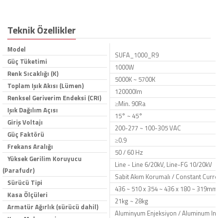
Teknik Özellikler
Model
SUFA_1000_R9
Güç Tüketimi
1000W
Renk Sıcaklığı (K)
5000K ~ 5700K
Toplam Işık Akısı (Lümen)
120000lm
Renksel Geriverim Endeksi (CRI)
≥Min. 90Ra
Işık Dağılım Açısı
15° ~ 45°
Giriş Voltajı
200-277 ~ 100-305 VAC
Güç Faktörü
≥0.9
Frekans Aralığı
50 / 60 Hz
Yüksek Gerilim Koruyucu
Line - Line 6/20kV, Line-FG 10/20kV
(Parafudr)
Sabit Akım Korumalı / Constant Curre
Sürücü Tipi
436 ~ 510 x 354 ~ 436 x 180 ~ 319mm
Kasa Ölçüleri
21kg ~ 28kg
Armatür Ağırlık (sürücü dahil)
Aluminyum Enjeksiyon / Aluminum Inje