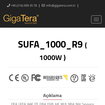
|
|
+90 (216) 999 35 78
info@gigatera.com.tr
SUFA_1000_R9
(
1000W )
Açıklama
FIFA, UEFA, IAAF, ITF, FIBA, FIVB, IHF, MLB, NBA, NHL Seviyesi