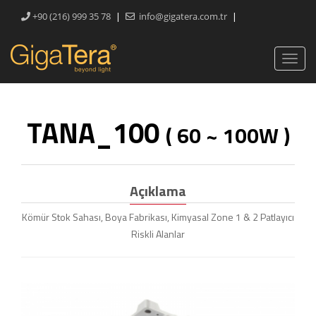
|
|
+90 (216) 999 35 78
info@gigatera.com.tr
TANA_100
( 60 ~ 100W )
Açıklama
Kömür Stok Sahası, Boya Fabrikası, Kimyasal Zone 1 & 2 Patlayıcı
Riskli Alanlar