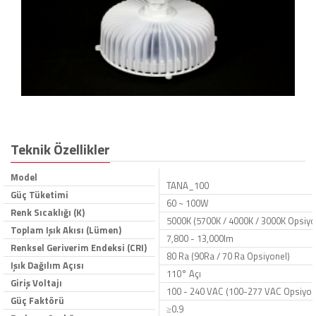
Teknik Özellikler
Model
TANA_100
Güç Tüketimi
60 ~ 100W
Renk Sıcaklığı (K)
5000K (5700K / 4000K / 3000K Opsiyo
Toplam Işık Akısı (Lümen)
7,800 - 13,000lm
Renksel Geriverim Endeksi (CRI)
80 Ra (90Ra / 70 Ra Opsiyonel)
Işık Dağılım Açısı
110° Açı
Giriş Voltajı
100 - 240 VAC (100-277 VAC Opsiyon
Güç Faktörü
≥0.9