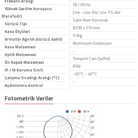
Frekans Aralığı
50 / 60 Hz
Yüksek Gerilim Koruyucu
Line - Line 2kV, Line-FG 4kV
(Parafudr)
Sabit Akım Korumalı
Sürücü Tipi
Ø290 x 310 mm
Kasa Ölçüleri
9.5kg
Armatür Ağırlık (sürücü dahil)
Aluminyum Enjeksiyon
Kasa Malzemesi
-
Optik Malzemesi
Temperli Cam (Şeffaf)
Ön Kapak Malzemesi
IP66
IP / IK Koruma Sınıfı
-30°C ~ 40°C
Çalışma Sıcaklığı Aralığı (°C)
-
Aydınlatma Kontrol
Fotometrik Veriler