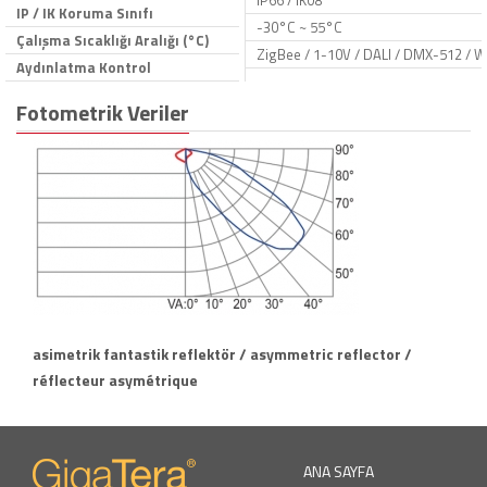
IP66 / IK08
IP / IK Koruma Sınıfı
-30°C ~ 55°C
Çalışma Sıcaklığı Aralığı (°C)
ZigBee / 1-10V / DALI / DMX-512 / W
Aydınlatma Kontrol
Fotometrik Veriler
asimetrik fantastik reflektör / asymmetric reflector /
réflecteur asymétrique
ANA SAYFA