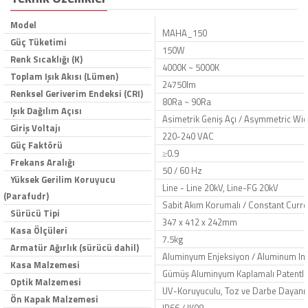
Model
MAHA_150
Güç Tüketimi
150W
Renk Sıcaklığı (K)
4000K ~ 5000K
Toplam Işık Akısı (Lümen)
24750lm
Renksel Geriverim Endeksi (CRI)
80Ra ~ 90Ra
Işık Dağılım Açısı
Asimetrik Geniş Açı / Asymmetric Wid
Giriş Voltajı
220-240 VAC
Güç Faktörü
≥0.9
Frekans Aralığı
50 / 60 Hz
Yüksek Gerilim Koruyucu
Line - Line 20kV, Line-FG 20kV
(Parafudr)
Sabit Akım Korumalı / Constant Curre
Sürücü Tipi
347 x 412 x 242mm
Kasa Ölçüleri
7.5kg
Armatür Ağırlık (sürücü dahil)
Aluminyum Enjeksiyon / Aluminum Inje
Kasa Malzemesi
Gümüş Aluminyum Kaplamalı Patentli R
Optik Malzemesi
UV-Koruyuculu, Toz ve Darbe Dayanıkl
Ön Kapak Malzemesi