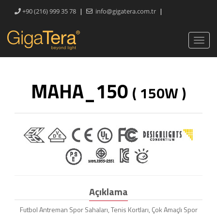
|
|
+90 (216) 999 35 78
info@gigatera.com.tr
MAHA_150
( 150W )
Açıklama
Futbol Antreman Spor Sahaları, Tenis Kortları, Çok Amaçlı Spor